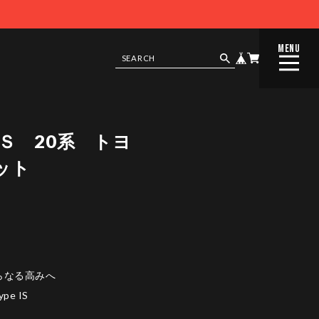
MENU
CLOSE
ＴＳ 20系 トヨ
ット
らなる高みへ
ype IS