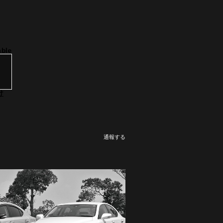
able
け
通報する