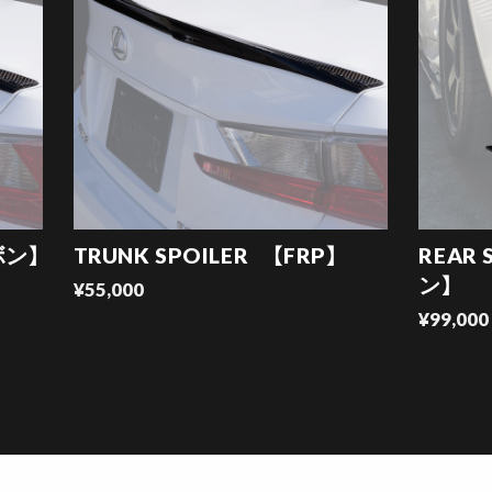
ボン】
TRUNK SPOILER 【FRP】
REAR 
ン】
¥55,000
¥99,000