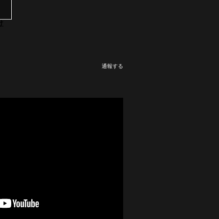
け
通報する