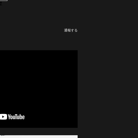
け
通報する