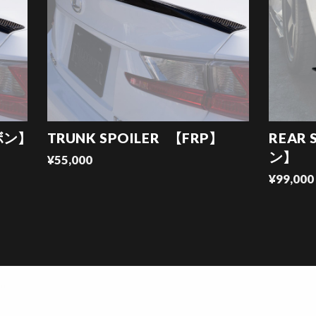
ボン】
TRUNK SPOILER 【FRP】
REAR 
ン】
¥55,000
¥99,000